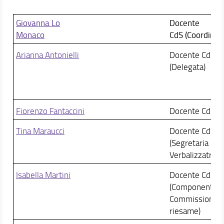
Giovanna Lo
Docente
Monaco
CdS (Coordinatr
Arianna Antonielli
Docente CdS
(Delegat
Fiorenzo Fantaccini
Docente CdS
Tina Maraucci
Docente CdS
(Segretaria
Verbalizzatrice)
Isabella Martini
Docente CdS
(Componente
Commissione
riesame)