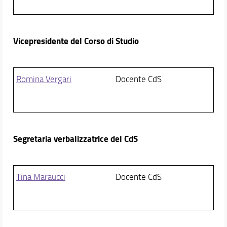
Studenti con disabilità o DSA
Segnalazioni e reclami
Incontri con la cultura
Vicepresidente del Corso di Studio
Verbali e documentazione CdS
Link utili
Romina Vergari
Docente CdS
Didattica
Orientamento
Docenti
Orario e calendari
Segretaria verbalizzatrice del CdS
Tina Maraucci
Docente CdS