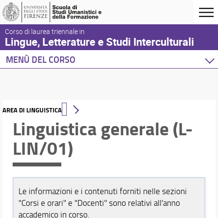
Corso di laurea triennale in
Lingue, Letterature e Studi Interculturali
MENÙ DEL CORSO
Home
Corso di studio
Didattica
AREA DI LINGUISTICA
Orientamento
Linguistica generale (L-
Docenti
LIN/01)
Orario e calendari
Le informazioni e i contenuti forniti nelle sezioni
"Corsi e orari" e "Docenti" sono relativi all'anno
accademico in corso.