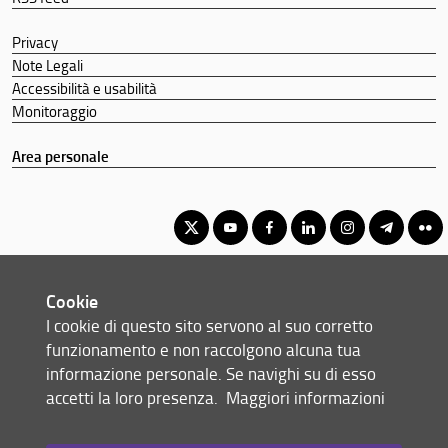
Privacy
Note Legali
Accessibilità e usabilità
Monitoraggio
Area personale
Corso di Laurea Triennale in Lingue, Letterature e Studi
Cookie
Interculturali
I cookie di questo sito servono al suo corretto
© Copyright 2012-2026 Università degli Studi di Firenze UNIFI
funzionamento e non raccolgono alcuna tua
P.IVA/Cod.Fis 01279680480
informazione personale. Se navighi su di esso
accetti la loro presenza.
Maggiori informazioni
Via Laura, 48 - 50121 Firenze (FI)
Tel: +39 055 2756101