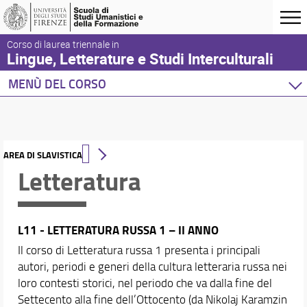
Corso di laurea triennale in
Lingue, Letterature e Studi Interculturali
MENÙ DEL CORSO
Home
Corso di studio
Didattica
AREA DI SLAVISTICA
Orientamento
Letteratura
Docenti
Orario e calendari
L11 - LETTERATURA RUSSA 1 – II ANNO
Il corso di Letteratura russa 1 presenta i principali
autori, periodi e generi della cultura letteraria russa nei
loro contesti storici, nel periodo che va dalla fine del
Settecento alla fine dell’Ottocento (da Nikolaj Karamzin